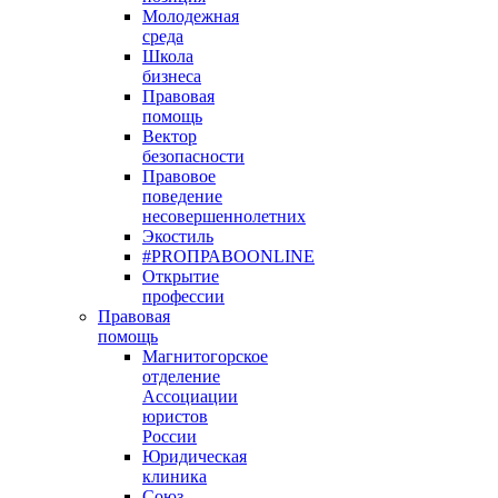
Молодежная
среда
Школа
бизнеса
Правовая
помощь
Вектор
безопасности
Правовое
поведение
несовершеннолетних
Экостиль
#PROПРАВОONLINE
Открытие
профессии
Правовая
помощь
Магнитогорское
отделение
Ассоциации
юристов
России
Юридическая
клиника
Союз