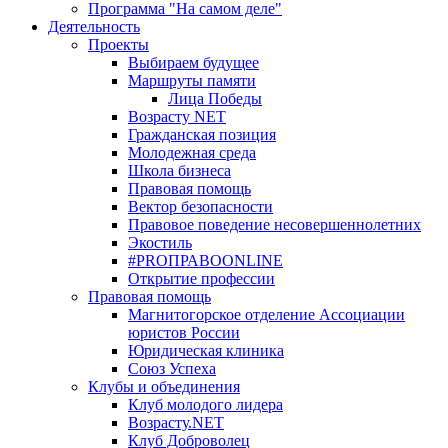
Программа "На самом деле"
Деятельность
Проекты
Выбираем будущее
Маршруты памяти
Лица Победы
Возрасту NET
Гражданская позиция
Молодежная среда
Школа бизнеса
Правовая помощь
Вектор безопасности
Правовое поведение несовершеннолетних
Экостиль
#PROПРАВОONLINE
Открытие профессии
Правовая помощь
Магнитогорское отделение Ассоциации
юристов России
Юридическая клиника
Союз Успеха
Клубы и объединения
Клуб молодого лидера
Возрасту.NET
Клуб Доброволец