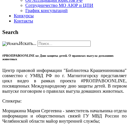
Об Ассоциации юристов РФ
Сотрудничество МО АЮР и ЦПИ
График консультаций
Конкурсы
Контакты
Search
Искать...
#PROПРАВОONLINE ко Дню защиты детей. О правилах выгула домашних
животных
Центр правовой информации "Библиотека Крашенинникова"
совместно с УМВД РФ по г. Магнитогорску представляет
цикл видео в рамках проекта #PROПРАВОONLINE,
посвященных Международному дню защиты детей. В первом
выпуске поговорим о правилах выгула домашних животных.
Спикеры:
Морщакина Мария Сергеевна - заместитель начальника отдела
информации и общественных связей ГУ МВД России по
Челябинской области майор внутренней службы;