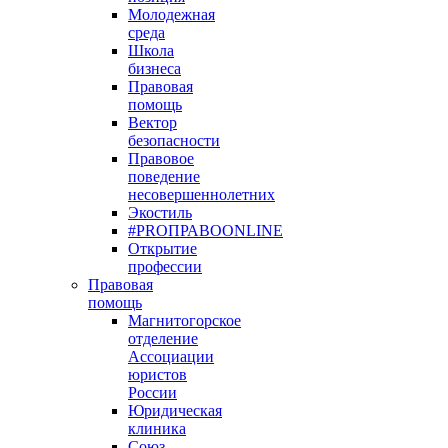
Молодежная
среда
Школа
бизнеса
Правовая
помощь
Вектор
безопасности
Правовое
поведение
несовершеннолетних
Экостиль
#PROПРАВОONLINE
Открытие
профессии
Правовая
помощь
Магнитогорское
отделение
Ассоциации
юристов
России
Юридическая
клиника
Союз