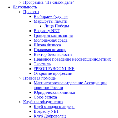
Программа "На самом деле"
Деятельность
Проекты
Выбираем будущее
Маршруты памяти
Лица Победы
Возрасту NET
Гражданская позиция
Молодежная среда
Школа бизнеса
Правовая помощь
Вектор безопасности
Правовое поведение несовершеннолетних
Экостиль
#PROПРАВОONLINE
Открытие профессии
Правовая помощь
Магнитогорское отделение Ассоциации
юристов России
Юридическая клиника
Союз Успеха
Клубы и объединения
Клуб молодого лидера
Возрасту.NET
Клуб Доброволец