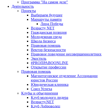
Программа "На самом деле"
Деятельность
Проекты
Выбираем будущее
Маршруты памяти
Лица Победы
Возрасту NET
Гражданская позиция
Молодежная среда
Школа бизнеса
Правовая помощь
Вектор безопасности
Правовое поведение несовершеннолетних
Экостиль
#PROПРАВОONLINE
Открытие профессии
Правовая помощь
Магнитогорское отделение Ассоциации
юристов России
Юридическая клиника
Союз Успеха
Клубы и объединения
Клуб молодого лидера
Возрасту.NET
Клуб Доброволец