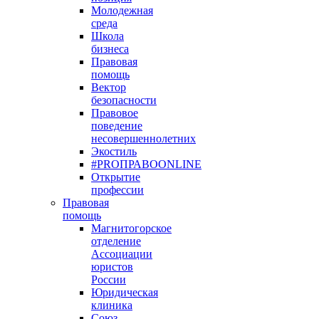
Молодежная
среда
Школа
бизнеса
Правовая
помощь
Вектор
безопасности
Правовое
поведение
несовершеннолетних
Экостиль
#PROПРАВОONLINE
Открытие
профессии
Правовая
помощь
Магнитогорское
отделение
Ассоциации
юристов
России
Юридическая
клиника
Союз