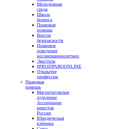
Молодежная
среда
Школа
бизнеса
Правовая
помощь
Вектор
безопасности
Правовое
поведение
несовершеннолетних
Экостиль
#PROПРАВОONLINE
Открытие
профессии
Правовая
помощь
Магнитогорское
отделение
Ассоциации
юристов
России
Юридическая
клиника
Союз