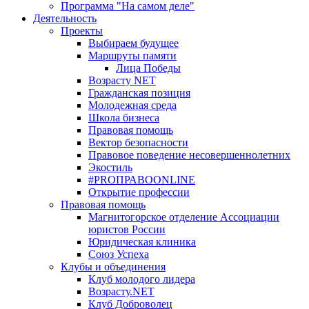
Программа "На самом деле"
Деятельность
Проекты
Выбираем будущее
Маршруты памяти
Лица Победы
Возрасту NET
Гражданская позиция
Молодежная среда
Школа бизнеса
Правовая помощь
Вектор безопасности
Правовое поведение несовершеннолетних
Экостиль
#PROПРАВОONLINE
Открытие профессии
Правовая помощь
Магнитогорское отделение Ассоциации
юристов России
Юридическая клиника
Союз Успеха
Клубы и объединения
Клуб молодого лидера
Возрасту.NET
Клуб Доброволец