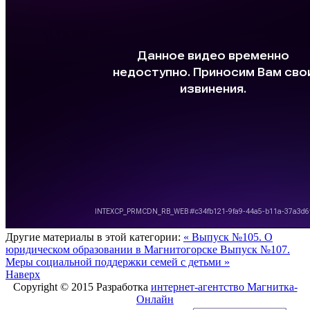
Другие материалы в этой категории:
« Выпуск №105. О
юридическом образовании в Магнитогорске
Выпуск №107.
Меры социальной поддержки семей с детьми »
Наверх
Copyright © 2015 Разработка
интернет-агентство Магнитка-
Онлайн