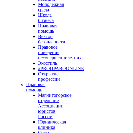
Молодежная
среда
Школа
бизнеса
Правовая
помощь
Вектор
безопасности
Правовое
поведение
несовершеннолетних
Экостиль
#PROПРАВОONLINE
Открытие
профессии
Правовая
помощь
Магнитогорское
отделение
Ассоциации
юристов
России
Юридическая
клиника
Союз