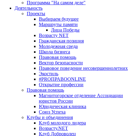
Программа "На самом деле"
Деятельность
Проекты
Выбираем будущее
Маршруты памяти
Лица Победы
Возрасту NET
Гражданская позиция
Молодежная среда
Школа бизнеса
Правовая помощь
Вектор безопасности
Правовое поведение несовершеннолетних
Экостиль
#PROПРАВОONLINE
Открытие профессии
Правовая помощь
Магнитогорское отделение Ассоциации
юристов России
Юридическая клиника
Союз Успеха
Клубы и объединения
Клуб молодого лидера
Возрасту.NET
Клуб Доброволец