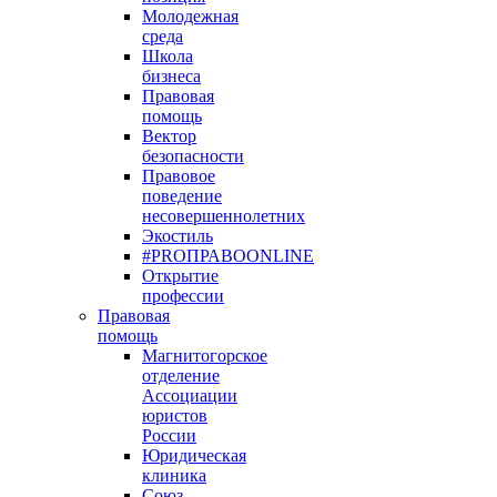
Молодежная
среда
Школа
бизнеса
Правовая
помощь
Вектор
безопасности
Правовое
поведение
несовершеннолетних
Экостиль
#PROПРАВОONLINE
Открытие
профессии
Правовая
помощь
Магнитогорское
отделение
Ассоциации
юристов
России
Юридическая
клиника
Союз