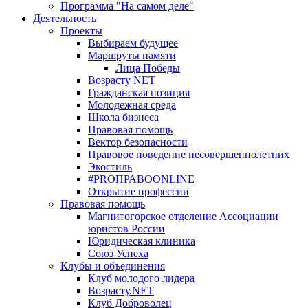
Программа "На самом деле"
Деятельность
Проекты
Выбираем будущее
Маршруты памяти
Лица Победы
Возрасту NET
Гражданская позиция
Молодежная среда
Школа бизнеса
Правовая помощь
Вектор безопасности
Правовое поведение несовершеннолетних
Экостиль
#PROПРАВОONLINE
Открытие профессии
Правовая помощь
Магнитогорское отделение Ассоциации
юристов России
Юридическая клиника
Союз Успеха
Клубы и объединения
Клуб молодого лидера
Возрасту.NET
Клуб Доброволец