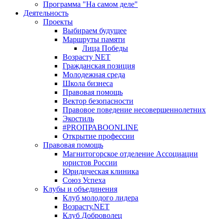
Программа "На самом деле"
Деятельность
Проекты
Выбираем будущее
Маршруты памяти
Лица Победы
Возрасту NET
Гражданская позиция
Молодежная среда
Школа бизнеса
Правовая помощь
Вектор безопасности
Правовое поведение несовершеннолетних
Экостиль
#PROПРАВОONLINE
Открытие профессии
Правовая помощь
Магнитогорское отделение Ассоциации
юристов России
Юридическая клиника
Союз Успеха
Клубы и объединения
Клуб молодого лидера
Возрасту.NET
Клуб Доброволец