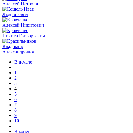
В начало
1
2
3
4
5
6
7
8
9
10
В конец