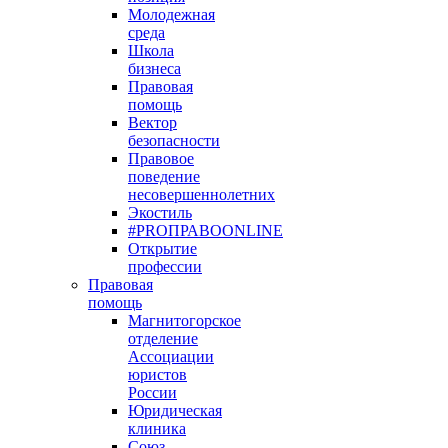
Молодежная
среда
Школа
бизнеса
Правовая
помощь
Вектор
безопасности
Правовое
поведение
несовершеннолетних
Экостиль
#PROПРАВОONLINE
Открытие
профессии
Правовая
помощь
Магнитогорское
отделение
Ассоциации
юристов
России
Юридическая
клиника
Союз